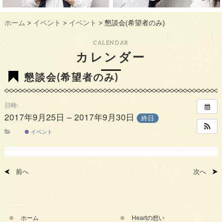
ギャラリー
GALLERY
ホーム
イベント
イベント
懇談会(希望者のみ)
>
>
>
教室概要
INFORMATION
CALENDAR
生徒様のお声
VOICE
カレンダー
最新情報
TOPICS
懇談会(希望者のみ)
入会の流れ
FLOW
日時:
2017年9月25日 – 2017年9月30日
終日
イベント
前へ
次へ
ホーム
Heartの想い