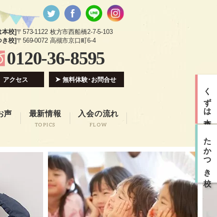
は本校]
〒573-1122 枚方市西船橋2-7-5-103
つき校]
〒569-0072 高槻市京口町6-4
0120-36-8595
アクセス
無料体験･お問合せ
くずは本校
お声
最新情報
入会の流れ
TOPICS
FLOW
たかつき校